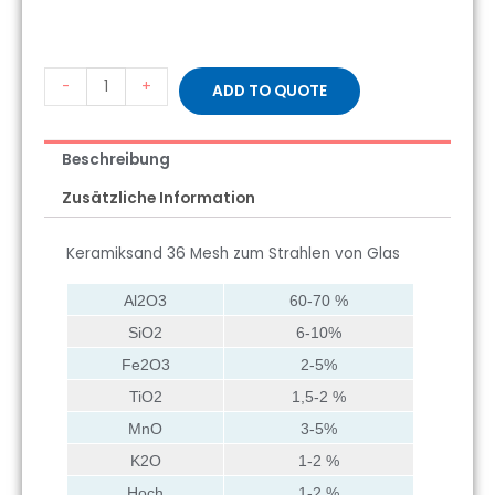
-
+
ADD TO QUOTE
Beschreibung
Zusätzliche Information
Keramiksand 36 Mesh zum Strahlen von Glas
Al2O3
60-70 %
SiO2
6-10%
Fe2O3
2-5%
TiO2
1,5-2 %
MnO
3-5%
K2O
1-2 %
Hoch
1-2 %